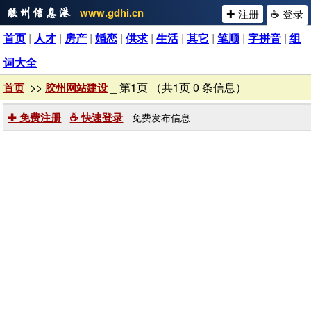
www.gdhi.cn
✚ 注册
☕ 登录
首页
|
人才
|
房产
|
婚恋
|
供求
|
生活
|
其它
|
笔顺
|
字拼音
|
组
词大全
>>
_ 第1页 （共1页 0 条信息）
首页
胶州网站建设
✚ 免费注册
☕ 快速登录
- 免费发布信息