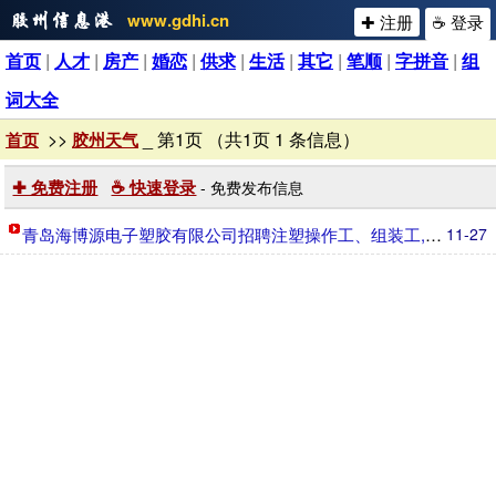
www.gdhi.cn
✚ 注册
☕ 登录
首页
|
人才
|
房产
|
婚恋
|
供求
|
生活
|
其它
|
笔顺
|
字拼音
|
组
词大全
>>
_ 第1页 （共1页 1 条信息）
首页
胶州天气
✚ 免费注册
☕ 快速登录
- 免费发布信息
青岛海博源电子塑胶有限公司招聘注塑操作工、组装工,质量检验员,注
11-27