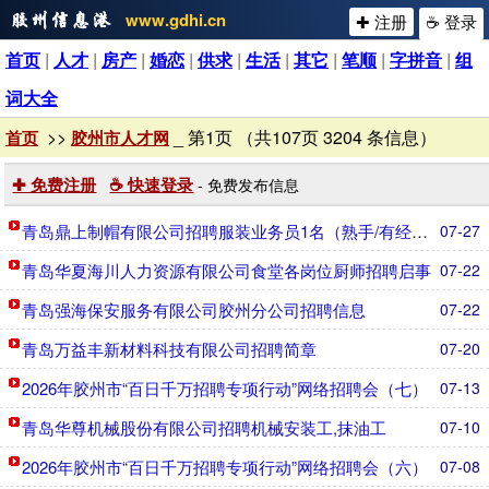
www.gdhi.cn
✚ 注册
☕ 登录
首页
|
人才
|
房产
|
婚恋
|
供求
|
生活
|
其它
|
笔顺
|
字拼音
|
组
词大全
>>
_ 第1页 （共107页 3204 条信息）
首页
胶州市人才网
✚ 免费注册
☕ 快速登录
- 免费发布信息
青岛鼎上制帽有限公司招聘服装业务员1名（熟手/有经验优先）
07-27
青岛华夏海川人力资源有限公司食堂各岗位厨师招聘启事
07-22
青岛强海保安服务有限公司胶州分公司招聘信息
07-22
青岛万益丰新材料科技有限公司招聘简章
07-20
2026年胶州市“百日千万招聘专项行动”网络招聘会（七）
07-13
青岛华尊机械股份有限公司招聘机械安装工,抹油工
07-10
2026年胶州市“百日千万招聘专项行动”网络招聘会（六）
07-08