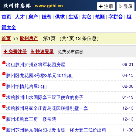
www.gdhi.cn
✚ 注册
☕ 登录
首页
|
人才
|
房产
|
婚恋
|
供求
|
生活
|
其它
|
笔顺
|
字拼音
|
组
词大全
>>
_ 第1页 （共1页 13 条信息）
首页
胶州房产
✚ 免费注册
☕ 快速登录
- 免费发布信息
出租胶州泸州路将军花园房屋
06-01
胶州卧龙花园8号楼2单元401出租
04-15
胶州怡情苑房屋出租
02-08
求购胶州山水国际套三双卫便宜的房子
01-19
求购胶州马家辛庄青岛花园联排别墅一套
12-13
胶州求购套三房一楼带院
12-13
胶州苏州路东侧向阳批发市场一楼大套三低价出租
11-30