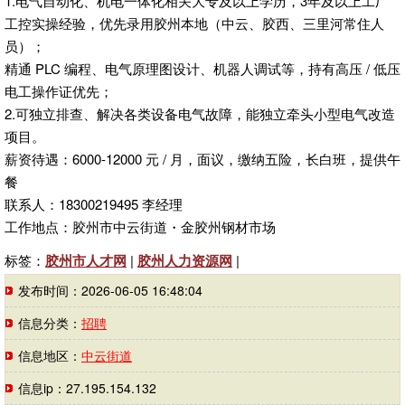
1.电气自动化、机电一体化相关大专及以上学历，3年及以上工厂
工控实操经验，优先录用胶州本地（中云、胶西、三里河常住人
员）；
精通 PLC 编程、电气原理图设计、机器人调试等，持有高压 / 低压
电工操作证优先；
2.可独立排查、解决各类设备电气故障，能独立牵头小型电气改造
项目。
薪资待遇：6000-12000 元 / 月，面议，缴纳五险，长白班，提供午
餐
联系人：18300219495 李经理
工作地点：胶州市中云街道・金胶州钢材市场
标签：
胶州市人才网
|
胶州人力资源网
|
发布时间：2026-06-05 16:48:04
信息分类：
招聘
信息地区：
中云街道
信息ip：27.195.154.132