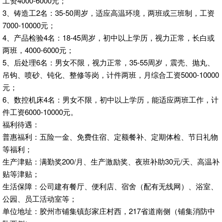
工资4000-6000元；
3、铸造工2名：35-50周岁，适应高温环境，两班或三班制，工资
7000-10000元；
4、产品检验4名：18-45周岁，初中以上学历，视力正常，长白或
两班，4000-6000元；
5、后处理6名：男女不限，视力正常，35-55周岁，震壳、抛丸、
吊钩、喷砂、钝化、整修等岗，计件两班，月综合工资5000-10000
元；
6、数控机床4名：男女不限，初中以上学历，能适应两班工作，计
件工资6000-10000元。
福利待遇：
普惠福利：五险一金、免费住宿、定额餐补、定期体检、节日礼物
等福利；
生产津贴：满勤奖200/月、生产激励奖、夜班补助30元/天、高温补
贴等津贴；
生活保障：公司建有餐厅、便利店、宿舍（配有无线网）、浴室、
公园、员工活动室等；
单位地址：胶州市铺集镇彭家庄村西，217省道南侧（铺集消防中