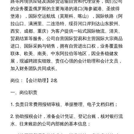
路等跨境供应链及国际货运输自营和代理业务，我们公司
的业务覆盖俄罗斯的主要海港的港口(海参崴港、圣彼得
堡港），国际空运航线（莫斯科、喀山），国际铁路（阿
拉山口、满洲里、二连浩特、绥芬河口岸到达山东胶州、
西安、成都、重庆）为客户提供一站式国际物流、清关、
贸易结算等服务。公司自营国际贸易和主营国际大宗商品
进口、国际采购与销售，拥有自营进出口权，业务覆盖独
联体、欧美、南美、中东阿拉伯等地区，因业务稳健发
展，现诚聘踏实细致、责任心强的会计助理和会计文员，
加入财务团队共同成长。
岗位：【会计助理】2名
一、岗位职责
1. 负责日常费用报销审核、单据整理、电子文档归档；
2. 协助报税会计，准备会计凭证、登记台账，核对银行流
水、往来账款的公司内部账的基本信息；