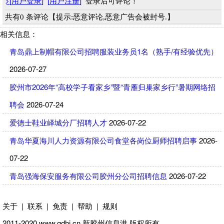
>
[
用户登录
]
[
用户注册
]
登录后可评论！
共有0 条评论【提示:恶意评论,恶意广告会被封号.】
相关信息：
青岛鼎上制帽有限公司招聘服装业务员1名（熟手/有经验优先）
2026-07-27
胶州市2026年“高校学子看家乡”暨“青雁归巢家乡行”暑期网络招
聘会
2026-07-24
爱德士鞋业峄城分厂招聘人才
2026-07-22
青岛华夏海川人力资源有限公司食堂各岗位厨师招聘启事
2026-
07-22
青岛强海保安服务有限公司胶州分公司招聘信息
2026-07-22
关于
|
联系
|
免责
|
帮助
|
规则
2011-2020 www.gdhi.cn
新胶州信息港
版权所有