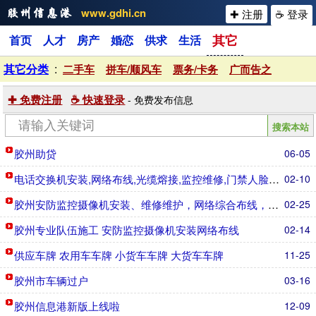
www.gdhi.cn
✚ 注册
☕ 登录
其它
首页
人才
房产
婚恋
供求
生活
其它分类
:
二手车
拼车/顺风车
票务/卡务
广而告之
✚ 免费注册
☕ 快速登录
- 免费发布信息
胶州助贷
06-05
电话交换机安装,网络布线,光缆熔接,监控维修,门禁人脸刷卡,道闸车牌识别,led显示屏调修
02-10
胶州安防监控摄像机安装、维修维护，网络综合布线，企业网络维护
02-25
胶州专业队伍施工 安防监控摄像机安装网络布线
02-14
供应车牌 农用车车牌 小货车车牌 大货车车牌
11-25
胶州市车辆过户
03-16
胶州信息港新版上线啦
12-09