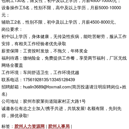
包制工130名，限女性，初中及以上学历，月薪4500-10000元；
设备操作工5名，性别不限，高中及以上学历，月薪5000-10000
元；
辅助工2名，性别不限，初中及以上学历，月薪4500-8000元。
岗位要求：
初中以上学历，身体健康，无传染性疾病，能吃苦耐劳，服从工作
安排，有相关工作经验者优先录取
薪资保障：工资按时发放，不拖欠，年终奖金
福利待遇：缴纳险金，免费提供工作餐，享受两节福利，厂区无线
网络全覆盖
工作环境：车间舒适卫生，工作环境优越
联系电话：17561928135/13345128439
招聘邮箱：hualin3689@foxmail.com(简历投递请注明应聘岗位+姓
名)
公司地址：胶州市胶莱街道陆家村正大路1号
诚邀各位有志之士加入!携手共进，共筑发展! 名额有限，先到先
得，择优录取!
标签：
胶州人力资源网
|
胶州人事局
|