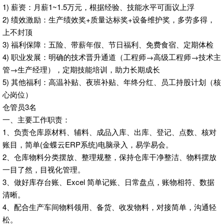
1) 薪资：月薪1~1.5万元，根据经验、技能水平可面议上浮
2) 绩效激励：生产绩效奖+质量达标奖+设备维护奖，多劳多得，
上不封顶
3) 福利保障：五险、带薪年假、节日福利、免费食宿、定期体检
4) 职业发展：明确的技术晋升通道（工程师→高级工程师→技术主
管→生产经理），定期技能培训，助力长期成长
5) 其他福利：高温补贴、夜班补贴、年终分红、员工持股计划（核
心岗位）
仓管员3名
一、主要工作职责：
1、负责仓库原材料、辅料、成品入库、出库、登记、点数、核对
账目，简单(金蝶云ERP系统)电脑录入，易学易会。
2、仓库物料分类摆放、整理规整，保持仓库干净整洁、物料摆放
一目了然，目视化管理。
3、做好库存台账、Excel 简单记账、日常盘点，账物相符、数据
清晰。
4、配合生产车间物料领用、备货、收发物料，对接简单，沟通轻
松。