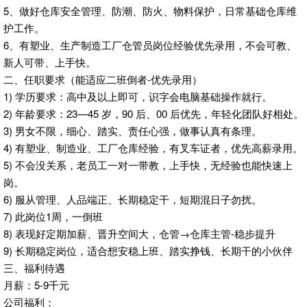
5、做好仓库安全管理、防潮、防火、物料保护，日常基础仓库维
护工作。
6、有塑业、生产制造工厂仓管员岗位经验优先录用，不会可教、
新人可带、上手快。
二、任职要求（能适应二班倒者-优先录用）
1) 学历要求：高中及以上即可，识字会电脑基础操作就行。
2) 年龄要求：23—45 岁，90 后、00 后优先，年轻化团队好相处。
3) 男女不限，细心、踏实、责任心强，做事认真有条理。
4) 有塑业、制造业、工厂仓库经验，有叉车证者，优先高薪录用。
5) 不会没关系，老员工一对一带教，上手快，无经验也能快速上
岗。
6) 服从管理、人品端正、长期稳定干，短期混日子勿扰。
7) 此岗位1周，一倒班
8) 表现好定期加薪、晋升空间大，仓管→仓库主管-稳步提升
9) 长期稳定岗位，适合想安稳上班、踏实挣钱、长期干的小伙伴
三、福利待遇
月薪：5-9千元
公司福利：