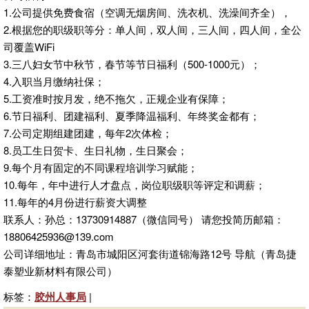
1.公司提供免费食宿（空调无烟房间、洗衣机、洗澡间齐全），
2.根据您的职级职等分：单人间，双人间，三人间，四人间，全公
司覆盖WiFi
3.三八妇女节中秋节，春节等节日福利（500-1000元）；
4.入职当月缴纳社保；
5.工资准时按月发，绝不拖欠，正规企业有保障；
6.节日福利、团建福利、夏季降温福利、年终奖金都有；
7.公司定期组建团建，每年2次体检；
8.员工生日贺卡、生日礼物，生日聚会；
9.每个月有固定的不同课程培训学习赋能；
10.每年，年中进行人才盘点，岗位职级职等评定和调薪；
11.每年的4月份进行薪资大调整
联系人：孙总：13730914887（微信同号） 请您投简历邮箱：
18806425936@139.com
公司详细地址：青岛市城阳区河套街道锦海路12号 导航（青岛捷
泰塑业新材料有限公司）
标签：
胶州人事局
|