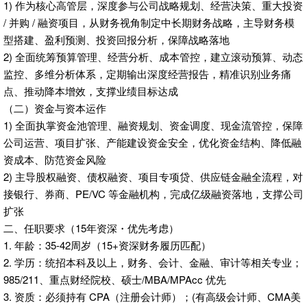
1) 作为核心高管层，深度参与公司战略规划、经营决策、重大投资
/ 并购 / 融资项目，从财务视角制定中长期财务战略，主导财务模
型搭建、盈利预测、投资回报分析，保障战略落地
2) 全面统筹预算管理、经营分析、成本管控，建立滚动预算、动态
监控、多维分析体系，定期输出深度经营报告，精准识别业务痛
点、推动降本增效，支撑业绩目标达成
（二）资金与资本运作
1) 全面执掌资金池管理、融资规划、资金调度、现金流管控，保障
公司运营、项目扩张、产能建设资金安全，优化资金结构、降低融
资成本、防范资金风险
2) 主导股权融资、债权融资、项目专项贷、供应链金融全流程，对
接银行、券商、PE/VC 等金融机构，完成亿级融资落地，支撑公司
扩张
二、任职要求（15年资深・优先考虑）
1. 年龄：35-42周岁（15+资深财务履历匹配）
2. 学历：统招本科及以上，财务、会计、金融、审计等相关专业；
985/211、重点财经院校、硕士/MBA/MPAcc 优先
3. 资质：必须持有 CPA（注册会计师）；(有高级会计师、CMA美