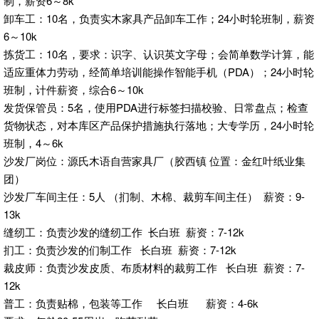
制，薪资6～8k
卸车工：10名，负责实木家具产品卸车工作；24小时轮班制，薪资
6～10k
拣货工：10名，要求：识字、认识英文字母；会简单数学计算，能
适应重体力劳动，经简单培训能操作智能手机（PDA）；24小时轮
班制，计件薪资，综合6～10k
发货保管员：5名，使用PDA进行标签扫描校验、日常盘点；检查
货物状态，对本库区产品保护措施执行落地；大专学历，24小时轮
班制，4～6k
沙发厂岗位：源氏木语自营家具厂（胶西镇 位置：金红叶纸业集
团）
沙发厂车间主任：5人 （扪制、木棉、裁剪车间主任） 薪资：9-
13k
缝纫工：负责沙发的缝纫工作 长白班 薪资：7-12k
扪工：负责沙发的们制工作 长白班 薪资：7-12k
裁皮师：负责沙发皮质、布质材料的裁剪工作 长白班 薪资：7-
12k
普工：负责贴棉，包装等工作 长白班 薪资：4-6k