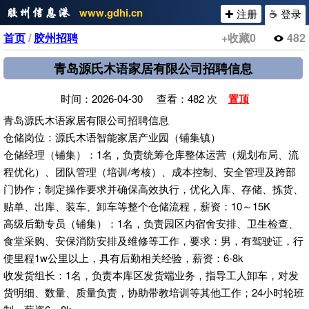
www.gdhi.cn
✚ 注册
☕ 登录
首页
/
胶州招聘
+收藏
0
482
青岛源氏木语家居有限公司招聘信息
时间：2026-04-30 查看：482 次
置顶
青岛源氏木语家居有限公司招聘信息
仓储岗位：源氏木语智能家居产业园（铺集镇）
仓储经理（铺集）：1名，负责统筹仓库整体运营（规划布局、流
程优化）、团队管理（培训/考核）、成本控制、安全管理及跨部
门协作；制定操作要求并确保高效执行，优化入库、存储、拣货、
贴单、出库、装车、卸车等整个仓储流程，薪资：10～15K
高级后勤专员（铺集）：1名，负责园区内宿舍安排、卫生检查、
食堂采购、安保消防安排及维修等工作，要求：男，有驾驶证，行
使里程1w公里以上，具有后勤相关经验，薪资：6-8k
收发货组长：1名，负责本库区发货端业务，指导工人卸车，对发
货明细、数量、质量负责，协助带教培训等其他工作；24小时轮班