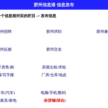
胶州信息港 信息发布
一个信息相对应的栏目 -> 发布信息
胶州招聘
胶州求职
胶州兼
胶州征婚
胶州交友
手房售/购
房屋出租/求租
铺/写字楼
厂房/仓库/地皮
车(汽车)
电脑/手机/数码
家具/家电
杂货铺(综合)