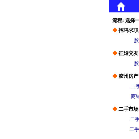
流程: 选择
◆
招聘求职
◆
征婚交友
◆
胶州房产
二
商
◆
二手市场
二手
二手