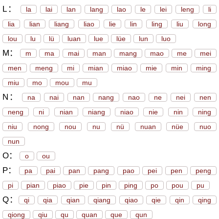
L：
la
lai
lan
lang
lao
le
lei
leng
li
lia
lian
liang
liao
lie
lin
ling
liu
long
lou
lu
lü
luan
lue
lüe
lun
luo
M：
m
ma
mai
man
mang
mao
me
mei
men
meng
mi
mian
miao
mie
min
ming
miu
mo
mou
mu
N：
na
nai
nan
nang
nao
ne
nei
nen
neng
ni
nian
niang
niao
nie
nin
ning
niu
nong
nou
nu
nü
nuan
nüe
nuo
nun
O：
o
ou
P：
pa
pai
pan
pang
pao
pei
pen
peng
pi
pian
piao
pie
pin
ping
po
pou
pu
Q：
qi
qia
qian
qiang
qiao
qie
qin
qing
qiong
qiu
qu
quan
que
qun